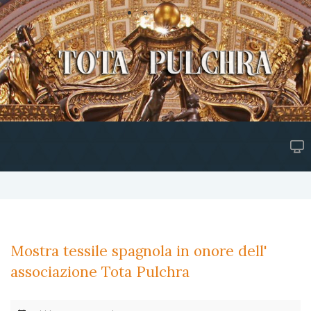
Mostra tessile spagnola in onore dell'
associazione Tota Pulchra