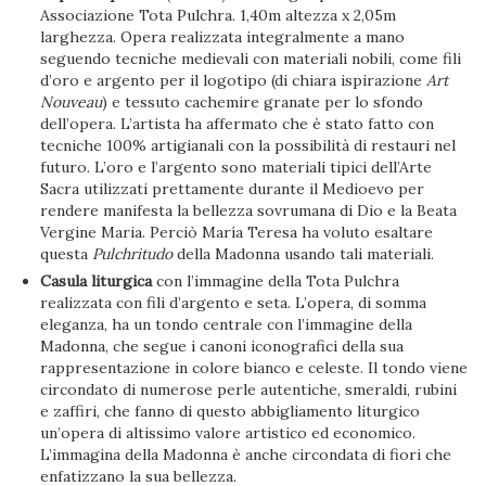
Associazione Tota Pulchra. 1,40m altezza x 2,05m
larghezza. Opera realizzata integralmente a mano
seguendo tecniche medievali con materiali nobili, come fili
d’oro e argento per il logotipo (di chiara ispirazione
Art
Nouveau
) e tessuto cachemire granate per lo sfondo
dell’opera. L’artista ha affermato che è stato fatto con
tecniche 100% artigianali con la possibilità di restauri nel
futuro. L’oro e l’argento sono materiali tipici dell’Arte
Sacra utilizzati prettamente durante il Medioevo per
rendere manifesta la bellezza sovrumana di Dio e la Beata
Vergine Maria. Perciò María Teresa ha voluto esaltare
questa
Pulchritudo
della Madonna usando tali materiali.
Casula liturgica
con l’immagine della Tota Pulchra
realizzata con fili d’argento e seta. L’opera, di somma
eleganza, ha un tondo centrale con l’immagine della
Madonna, che segue i canoni iconografici della sua
rappresentazione in colore bianco e celeste. Il tondo viene
circondato di numerose perle autentiche, smeraldi, rubini
e zaffiri, che fanno di questo abbigliamento liturgico
un’opera di altissimo valore artistico ed economico.
L’immagina della Madonna è anche circondata di fiori che
enfatizzano la sua bellezza.