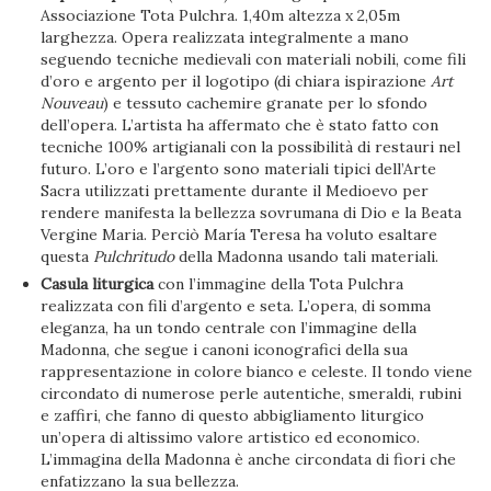
Associazione Tota Pulchra. 1,40m altezza x 2,05m
larghezza. Opera realizzata integralmente a mano
seguendo tecniche medievali con materiali nobili, come fili
d’oro e argento per il logotipo (di chiara ispirazione
Art
Nouveau
) e tessuto cachemire granate per lo sfondo
dell’opera. L’artista ha affermato che è stato fatto con
tecniche 100% artigianali con la possibilità di restauri nel
futuro. L’oro e l’argento sono materiali tipici dell’Arte
Sacra utilizzati prettamente durante il Medioevo per
rendere manifesta la bellezza sovrumana di Dio e la Beata
Vergine Maria. Perciò María Teresa ha voluto esaltare
questa
Pulchritudo
della Madonna usando tali materiali.
Casula liturgica
con l’immagine della Tota Pulchra
realizzata con fili d’argento e seta. L’opera, di somma
eleganza, ha un tondo centrale con l’immagine della
Madonna, che segue i canoni iconografici della sua
rappresentazione in colore bianco e celeste. Il tondo viene
circondato di numerose perle autentiche, smeraldi, rubini
e zaffiri, che fanno di questo abbigliamento liturgico
un’opera di altissimo valore artistico ed economico.
L’immagina della Madonna è anche circondata di fiori che
enfatizzano la sua bellezza.