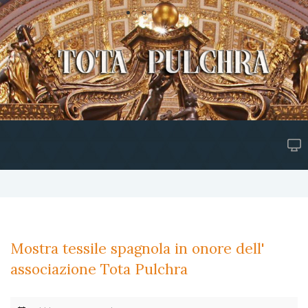
Mostra tessile spagnola in onore dell'
associazione Tota Pulchra