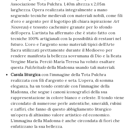
Associazione Tota Pulchra. 1,40m altezza x 2,05m
larghezza. Opera realizzata integralmente a mano
seguendo tecniche medievali con materiali nobili, come fili
d’oro e argento per il logotipo (di chiara ispirazione
Art
Nouveau
) e tessuto cachemire granate per lo sfondo
dell’opera. L’artista ha affermato che è stato fatto con
tecniche 100% artigianali con la possibilità di restauri nel
futuro. L’oro e l’argento sono materiali tipici dell’Arte
Sacra utilizzati prettamente durante il Medioevo per
rendere manifesta la bellezza sovrumana di Dio e la Beata
Vergine Maria. Perciò María Teresa ha voluto esaltare
questa
Pulchritudo
della Madonna usando tali materiali.
Casula liturgica
con l’immagine della Tota Pulchra
realizzata con fili d’argento e seta. L’opera, di somma
eleganza, ha un tondo centrale con l’immagine della
Madonna, che segue i canoni iconografici della sua
rappresentazione in colore bianco e celeste. Il tondo viene
circondato di numerose perle autentiche, smeraldi, rubini
e zaffiri, che fanno di questo abbigliamento liturgico
un’opera di altissimo valore artistico ed economico.
L’immagina della Madonna è anche circondata di fiori che
enfatizzano la sua bellezza.