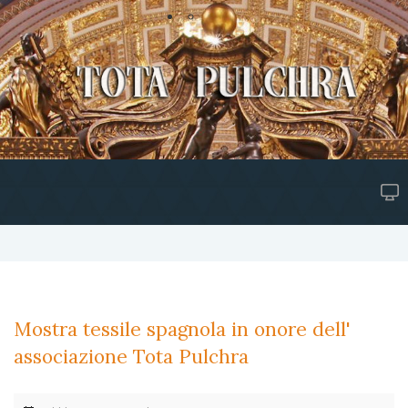
Mostra tessile spagnola in onore dell'
associazione Tota Pulchra