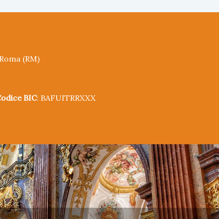
5 Roma (RM)
odice BIC
: BAFUITRRXXX