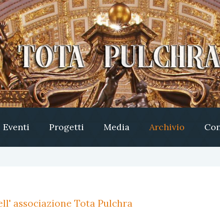
Eventi
Progetti
Media
Archivio
Con
ll' associazione Tota Pulchra