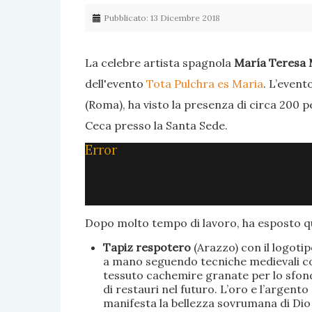
Pubblicato: 13 Dicembre 2018
La celebre artista spagnola
María Teresa 
dell'evento
Tota Pulchra es Maria
. L’event
(Roma), ha visto la presenza di circa 200 p
Ceca presso la Santa Sede.
Error
Dopo molto tempo di lavoro, ha esposto qu
Tapiz respotero
(Arazzo) con il logoti
a mano seguendo tecniche medievali con 
tessuto cachemire granate per lo sfondo
di restauri nel futuro. L’oro e l’argent
manifesta la bellezza sovrumana di Dio