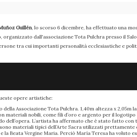
Muñoz Guillén
, lo scorso 6 dicembre, ha effettuato una most
o, organizzato dall'associazione Tota Pulchra presso il Sal
ersone tra cui importanti personalità ecclesiastiche e poli
este opere artistiche:
po della Associazione Tota Pulchra. 1,40m altezza x 2,05m 
materiali nobili, come fili d’oro e argento per il logotipo 
 dell’opera. L’artista ha affermato che è stato fatto con t
o sono materiali tipici dell’Arte Sacra utilizzati prettamen
 e la Beata Vergine Maria. Perciò María Teresa ha voluto e