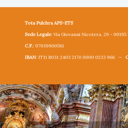
Tota Pulchra APS-ETS
Sede Legale
: Via Giovanni Nicotera, 29 - 0019
C.F.
: 97939900581
IBAN
: IT11 B031 2403 2170 0000 0233 966 —
C