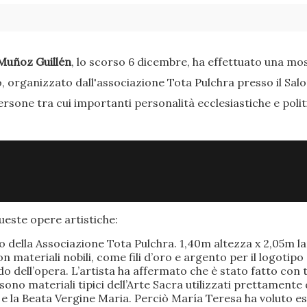
Muñoz Guillén
, lo scorso 6 dicembre, ha effettuato una most
o, organizzato dall'associazione Tota Pulchra presso il Sal
ersone tra cui importanti personalità ecclesiastiche e poli
este opere artistiche:
po della Associazione Tota Pulchra. 1,40m altezza x 2,05m 
materiali nobili, come fili d’oro e argento per il logotipo 
 dell’opera. L’artista ha affermato che è stato fatto con t
o sono materiali tipici dell’Arte Sacra utilizzati prettamen
 e la Beata Vergine Maria. Perciò María Teresa ha voluto e