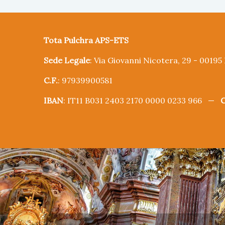
Tota Pulchra APS-ETS
Sede Legale
: Via Giovanni Nicotera, 29 - 0019
C.F.
: 97939900581
IBAN
: IT11 B031 2403 2170 0000 0233 966 —
C