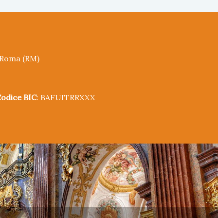
5 Roma (RM)
odice BIC
: BAFUITRRXXX