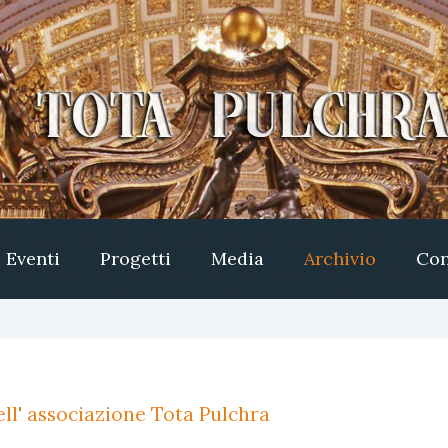
Eventi
Progetti
Media
Archivio
Con
ll' associazione Tota Pulchra