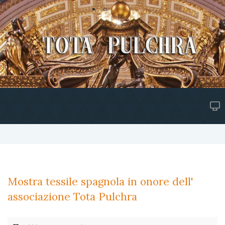
Mostra tessile spagnola in onore dell'
associazione Tota Pulchra