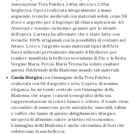
Associazione Tota Pulchra. 1,40m altezza x 2,05m
larghezza. Opera realizzata integralmente a mano
seguendo tecniche medievali con materiali nobili, come fili
d’oro e argento per il logotipo (di chiara ispirazione
Art
Nouveau
) e tessuto cachemire granate per lo sfondo
dell’opera. L’artista ha affermato che è stato fatto con
tecniche 100% artigianali con la possibilità di restauri nel
futuro. L’oro e l’argento sono materiali tipici dell’Arte
Sacra utilizzati prettamente durante il Medioevo per
rendere manifesta la bellezza sovrumana di Dio e la Beata
Vergine Maria. Perciò María Teresa ha voluto esaltare
questa
Pulchritudo
della Madonna usando tali materiali.
Casula liturgica
con l’immagine della Tota Pulchra
realizzata con fili d’argento e seta. L’opera, di somma
eleganza, ha un tondo centrale con l’immagine della
Madonna, che segue i canoni iconografici della sua
rappresentazione in colore bianco e celeste. Il tondo viene
circondato di numerose perle autentiche, smeraldi, rubini
e zaffiri, che fanno di questo abbigliamento liturgico
un’opera di altissimo valore artistico ed economico.
L’immagina della Madonna è anche circondata di fiori che
enfatizzano la sua bellezza.