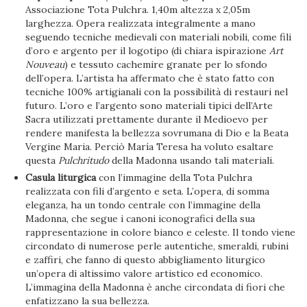
Associazione Tota Pulchra. 1,40m altezza x 2,05m
larghezza. Opera realizzata integralmente a mano
seguendo tecniche medievali con materiali nobili, come fili
d’oro e argento per il logotipo (di chiara ispirazione
Art
Nouveau
) e tessuto cachemire granate per lo sfondo
dell’opera. L’artista ha affermato che è stato fatto con
tecniche 100% artigianali con la possibilità di restauri nel
futuro. L’oro e l’argento sono materiali tipici dell’Arte
Sacra utilizzati prettamente durante il Medioevo per
rendere manifesta la bellezza sovrumana di Dio e la Beata
Vergine Maria. Perciò María Teresa ha voluto esaltare
questa
Pulchritudo
della Madonna usando tali materiali.
Casula liturgica
con l’immagine della Tota Pulchra
realizzata con fili d’argento e seta. L’opera, di somma
eleganza, ha un tondo centrale con l’immagine della
Madonna, che segue i canoni iconografici della sua
rappresentazione in colore bianco e celeste. Il tondo viene
circondato di numerose perle autentiche, smeraldi, rubini
e zaffiri, che fanno di questo abbigliamento liturgico
un’opera di altissimo valore artistico ed economico.
L’immagina della Madonna è anche circondata di fiori che
enfatizzano la sua bellezza.