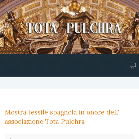
Mostra tessile spagnola in onore dell'
associazione Tota Pulchra