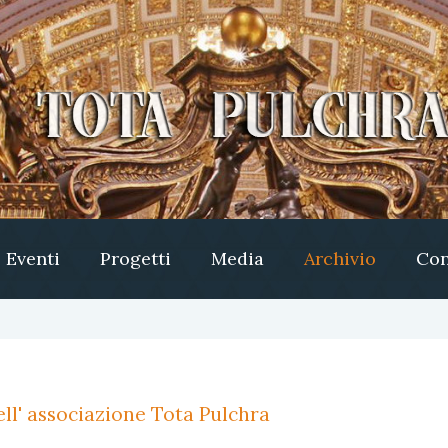
Eventi
Progetti
Media
Archivio
Con
ll' associazione Tota Pulchra