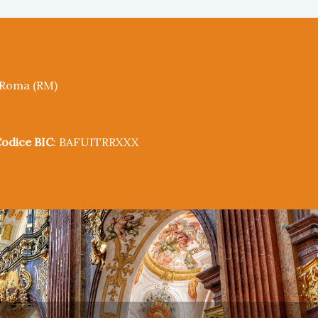
5 Roma (RM)
odice BIC
: BAFUITRRXXX