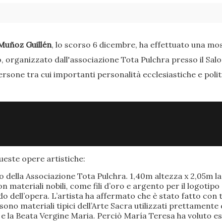
Muñoz Guillén
, lo scorso 6 dicembre, ha effettuato una most
o, organizzato dall'associazione Tota Pulchra presso il Sal
ersone tra cui importanti personalità ecclesiastiche e poli
este opere artistiche:
po della Associazione Tota Pulchra. 1,40m altezza x 2,05m 
materiali nobili, come fili d’oro e argento per il logotipo 
 dell’opera. L’artista ha affermato che è stato fatto con t
o sono materiali tipici dell’Arte Sacra utilizzati prettamen
 e la Beata Vergine Maria. Perciò María Teresa ha voluto e