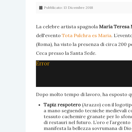
Pubblicato: 13 Dicembre 2018
La celebre artista spagnola
María Teresa 
dell'evento
Tota Pulchra es Maria
. L’event
(Roma), ha visto la presenza di circa 200 p
Ceca presso la Santa Sede.
Error
Dopo molto tempo di lavoro, ha esposto qu
Tapiz respotero
(Arazzo) con il logoti
a mano seguendo tecniche medievali con 
tessuto cachemire granate per lo sfondo
di restauri nel futuro. L’oro e l’argent
manifesta la bellezza sovrumana di Dio