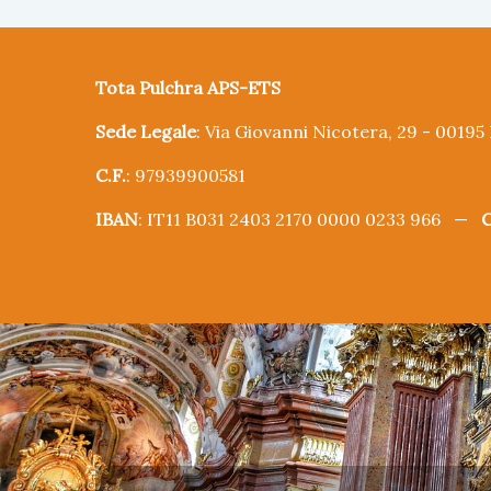
Tota Pulchra APS-ETS
Sede Legale
: Via Giovanni Nicotera, 29 - 0019
C.F.
: 97939900581
IBAN
: IT11 B031 2403 2170 0000 0233 966 —
C