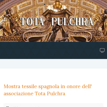
Mostra tessile spagnola in onore dell'
associazione Tota Pulchra