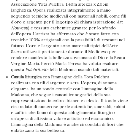
Associazione Tota Pulchra. 1,40m altezza x 2,05m
larghezza. Opera realizzata integralmente a mano
seguendo tecniche medievali con materiali nobili, come fili
d’oro e argento per il logotipo (di chiara ispirazione
Art
Nouveau
) e tessuto cachemire granate per lo sfondo
dell’opera. L’artista ha affermato che è stato fatto con
tecniche 100% artigianali con la possibilità di restauri nel
futuro. L’oro e l’argento sono materiali tipici dell’Arte
Sacra utilizzati prettamente durante il Medioevo per
rendere manifesta la bellezza sovrumana di Dio e la Beata
Vergine Maria. Perciò María Teresa ha voluto esaltare
questa
Pulchritudo
della Madonna usando tali materiali.
Casula liturgica
con l’immagine della Tota Pulchra
realizzata con fili d’argento e seta. L’opera, di somma
eleganza, ha un tondo centrale con l’immagine della
Madonna, che segue i canoni iconografici della sua
rappresentazione in colore bianco e celeste. Il tondo viene
circondato di numerose perle autentiche, smeraldi, rubini
e zaffiri, che fanno di questo abbigliamento liturgico
un’opera di altissimo valore artistico ed economico.
L’immagina della Madonna è anche circondata di fiori che
enfatizzano la sua bellezza.