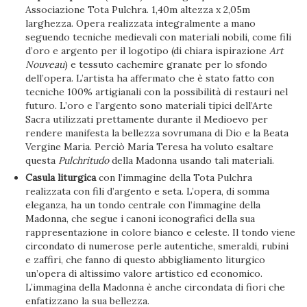
Associazione Tota Pulchra. 1,40m altezza x 2,05m
larghezza. Opera realizzata integralmente a mano
seguendo tecniche medievali con materiali nobili, come fili
d’oro e argento per il logotipo (di chiara ispirazione
Art
Nouveau
) e tessuto cachemire granate per lo sfondo
dell’opera. L’artista ha affermato che è stato fatto con
tecniche 100% artigianali con la possibilità di restauri nel
futuro. L’oro e l’argento sono materiali tipici dell’Arte
Sacra utilizzati prettamente durante il Medioevo per
rendere manifesta la bellezza sovrumana di Dio e la Beata
Vergine Maria. Perciò María Teresa ha voluto esaltare
questa
Pulchritudo
della Madonna usando tali materiali.
Casula liturgica
con l’immagine della Tota Pulchra
realizzata con fili d’argento e seta. L’opera, di somma
eleganza, ha un tondo centrale con l’immagine della
Madonna, che segue i canoni iconografici della sua
rappresentazione in colore bianco e celeste. Il tondo viene
circondato di numerose perle autentiche, smeraldi, rubini
e zaffiri, che fanno di questo abbigliamento liturgico
un’opera di altissimo valore artistico ed economico.
L’immagina della Madonna è anche circondata di fiori che
enfatizzano la sua bellezza.