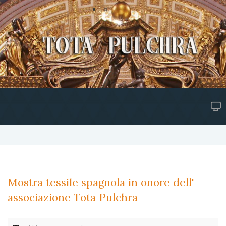
Mostra tessile spagnola in onore dell'
associazione Tota Pulchra