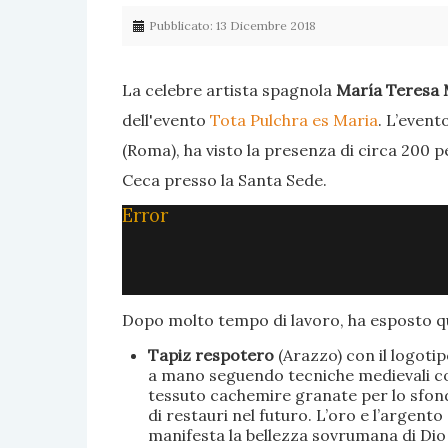
Pubblicato: 13 Dicembre 2018
La celebre artista spagnola
María Teresa 
dell'evento
Tota Pulchra es Maria
. L’event
(Roma), ha visto la presenza di circa 200 p
Ceca presso la Santa Sede.
Error
Dopo molto tempo di lavoro, ha esposto qu
Tapiz respotero
(Arazzo) con il logoti
a mano seguendo tecniche medievali con 
tessuto cachemire granate per lo sfondo
di restauri nel futuro. L’oro e l’argent
manifesta la bellezza sovrumana di Dio