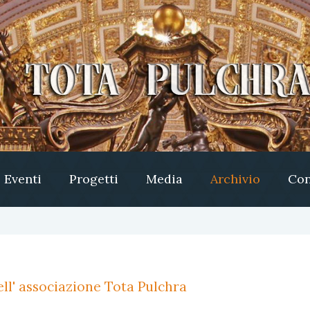
Eventi
Progetti
Media
Archivio
Con
ll' associazione Tota Pulchra