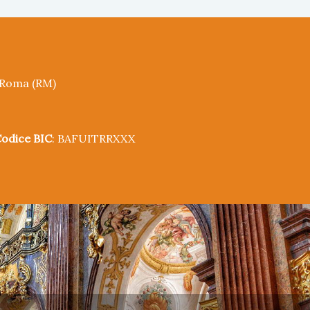
5 Roma (RM)
odice BIC
: BAFUITRRXXX