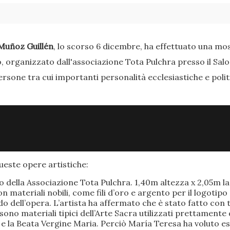
Muñoz Guillén
, lo scorso 6 dicembre, ha effettuato una most
o, organizzato dall'associazione Tota Pulchra presso il Sal
ersone tra cui importanti personalità ecclesiastiche e poli
este opere artistiche:
po della Associazione Tota Pulchra. 1,40m altezza x 2,05m 
materiali nobili, come fili d’oro e argento per il logotipo 
 dell’opera. L’artista ha affermato che è stato fatto con t
o sono materiali tipici dell’Arte Sacra utilizzati prettamen
 e la Beata Vergine Maria. Perciò María Teresa ha voluto e