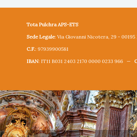
Tota Pulchra APS-ETS
Sede Legale
: Via Giovanni Nicotera, 29 - 0019
C.F.
: 97939900581
IBAN
: IT11 B031 2403 2170 0000 0233 966 —
C