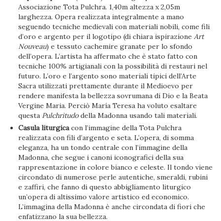
Associazione Tota Pulchra. 1,40m altezza x 2,05m
larghezza. Opera realizzata integralmente a mano
seguendo tecniche medievali con materiali nobili, come fili
d’oro e argento per il logotipo (di chiara ispirazione
Art
Nouveau
) e tessuto cachemire granate per lo sfondo
dell’opera. L’artista ha affermato che è stato fatto con
tecniche 100% artigianali con la possibilità di restauri nel
futuro. L’oro e l’argento sono materiali tipici dell’Arte
Sacra utilizzati prettamente durante il Medioevo per
rendere manifesta la bellezza sovrumana di Dio e la Beata
Vergine Maria. Perciò María Teresa ha voluto esaltare
questa
Pulchritudo
della Madonna usando tali materiali.
Casula liturgica
con l’immagine della Tota Pulchra
realizzata con fili d’argento e seta. L’opera, di somma
eleganza, ha un tondo centrale con l’immagine della
Madonna, che segue i canoni iconografici della sua
rappresentazione in colore bianco e celeste. Il tondo viene
circondato di numerose perle autentiche, smeraldi, rubini
e zaffiri, che fanno di questo abbigliamento liturgico
un’opera di altissimo valore artistico ed economico.
L’immagina della Madonna è anche circondata di fiori che
enfatizzano la sua bellezza.