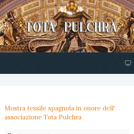
Mostra tessile spagnola in onore dell'
associazione Tota Pulchra