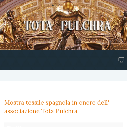
Mostra tessile spagnola in onore dell'
associazione Tota Pulchra