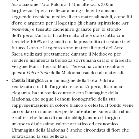
Associazione Tota Pulchra. 1,40m altezza x 2,05m
larghezza. Opera realizzata integralmente a mano
seguendo tecniche medievali con materiali nobili, come fili
d’oro e argento per il logotipo (di chiara ispirazione
Art
Nouveau
) e tessuto cachemire granate per lo sfondo
dell’opera. L’artista ha affermato che è stato fatto con
tecniche 100% artigianali con la possibilità di restauri nel
futuro. L’oro e l’argento sono materiali tipici dell’Arte
Sacra utilizzati prettamente durante il Medioevo per
rendere manifesta la bellezza sovrumana di Dio e la Beata
Vergine Maria. Perciò María Teresa ha voluto esaltare
questa
Pulchritudo
della Madonna usando tali materiali.
Casula liturgica
con l’immagine della Tota Pulchra
realizzata con fili d’argento e seta. L’opera, di somma
eleganza, ha un tondo centrale con l’immagine della
Madonna, che segue i canoni iconografici della sua
rappresentazione in colore bianco e celeste. Il tondo viene
circondato di numerose perle autentiche, smeraldi, rubini
e zaffiri, che fanno di questo abbigliamento liturgico
un’opera di altissimo valore artistico ed economico.
L’immagina della Madonna è anche circondata di fiori che
enfatizzano la sua bellezza.