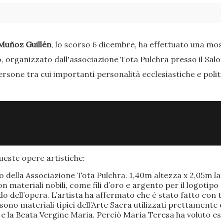
Muñoz Guillén
, lo scorso 6 dicembre, ha effettuato una most
o, organizzato dall'associazione Tota Pulchra presso il Sal
ersone tra cui importanti personalità ecclesiastiche e poli
este opere artistiche:
po della Associazione Tota Pulchra. 1,40m altezza x 2,05m 
materiali nobili, come fili d’oro e argento per il logotipo 
 dell’opera. L’artista ha affermato che è stato fatto con t
o sono materiali tipici dell’Arte Sacra utilizzati prettamen
 e la Beata Vergine Maria. Perciò María Teresa ha voluto e