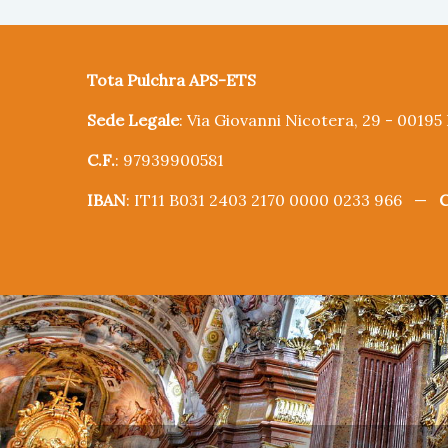
Tota Pulchra APS-ETS
Sede Legale
: Via Giovanni Nicotera, 29 - 0019
C.F.
: 97939900581
IBAN
: IT11 B031 2403 2170 0000 0233 966 —
C