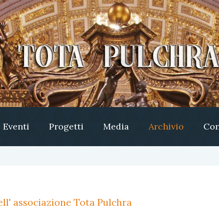
Eventi
Progetti
Media
Archivio
Con
ll' associazione Tota Pulchra