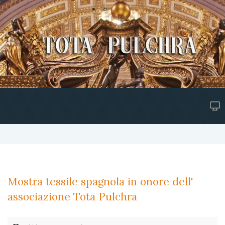
Mostra tessile spagnola in onore dell'
associazione Tota Pulchra