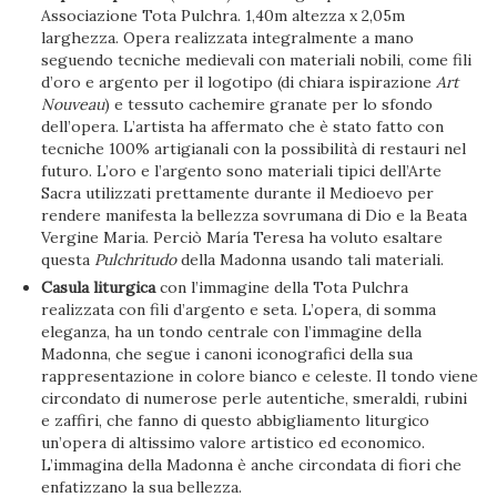
Associazione Tota Pulchra. 1,40m altezza x 2,05m
larghezza. Opera realizzata integralmente a mano
seguendo tecniche medievali con materiali nobili, come fili
d’oro e argento per il logotipo (di chiara ispirazione
Art
Nouveau
) e tessuto cachemire granate per lo sfondo
dell’opera. L’artista ha affermato che è stato fatto con
tecniche 100% artigianali con la possibilità di restauri nel
futuro. L’oro e l’argento sono materiali tipici dell’Arte
Sacra utilizzati prettamente durante il Medioevo per
rendere manifesta la bellezza sovrumana di Dio e la Beata
Vergine Maria. Perciò María Teresa ha voluto esaltare
questa
Pulchritudo
della Madonna usando tali materiali.
Casula liturgica
con l’immagine della Tota Pulchra
realizzata con fili d’argento e seta. L’opera, di somma
eleganza, ha un tondo centrale con l’immagine della
Madonna, che segue i canoni iconografici della sua
rappresentazione in colore bianco e celeste. Il tondo viene
circondato di numerose perle autentiche, smeraldi, rubini
e zaffiri, che fanno di questo abbigliamento liturgico
un’opera di altissimo valore artistico ed economico.
L’immagina della Madonna è anche circondata di fiori che
enfatizzano la sua bellezza.