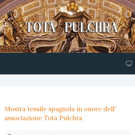
Mostra tessile spagnola in onore dell'
associazione Tota Pulchra