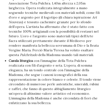
Associazione Tota Pulchra. 1,40m altezza x 2,05m
larghezza. Opera realizzata integralmente a mano
seguendo tecniche medievali con materiali nobili, come fili
d’oro e argento per il logotipo (di chiara ispirazione
Art
Nouveau
) e tessuto cachemire granate per lo sfondo
dell’opera. L’artista ha affermato che è stato fatto con
tecniche 100% artigianali con la possibilità di restauri nel
futuro. L’oro e l’argento sono materiali tipici dell’Arte
Sacra utilizzati prettamente durante il Medioevo per
rendere manifesta la bellezza sovrumana di Dio e la Beata
Vergine Maria. Perciò María Teresa ha voluto esaltare
questa
Pulchritudo
della Madonna usando tali materiali.
Casula liturgica
con l’immagine della Tota Pulchra
realizzata con fili d’argento e seta. L’opera, di somma
eleganza, ha un tondo centrale con l’immagine della
Madonna, che segue i canoni iconografici della sua
rappresentazione in colore bianco e celeste. Il tondo viene
circondato di numerose perle autentiche, smeraldi, rubini
e zaffiri, che fanno di questo abbigliamento liturgico
un’opera di altissimo valore artistico ed economico.
L’immagina della Madonna è anche circondata di fiori che
enfatizzano la sua bellezza.