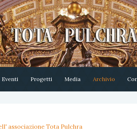
Eventi
Progetti
Media
Archivio
Con
ll' associazione Tota Pulchra