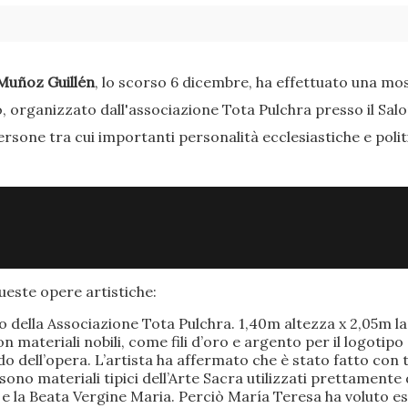
Muñoz Guillén
, lo scorso 6 dicembre, ha effettuato una most
o, organizzato dall'associazione Tota Pulchra presso il Sal
ersone tra cui importanti personalità ecclesiastiche e poli
este opere artistiche:
po della Associazione Tota Pulchra. 1,40m altezza x 2,05m 
materiali nobili, come fili d’oro e argento per il logotipo 
 dell’opera. L’artista ha affermato che è stato fatto con t
o sono materiali tipici dell’Arte Sacra utilizzati prettamen
 e la Beata Vergine Maria. Perciò María Teresa ha voluto e