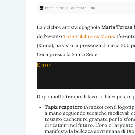
Pubblicato: 13 Dicembre 2018
La celebre artista spagnola
María Teresa 
dell'evento
Tota Pulchra es Maria
. L’event
(Roma), ha visto la presenza di circa 200 p
Ceca presso la Santa Sede.
Error
Dopo molto tempo di lavoro, ha esposto qu
Tapiz respotero
(Arazzo) con il logoti
a mano seguendo tecniche medievali con 
tessuto cachemire granate per lo sfondo
di restauri nel futuro. L’oro e l’argent
manifesta la bellezza sovrumana di Dio