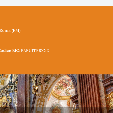
5 Roma (RM)
odice BIC
: BAFUITRRXXX