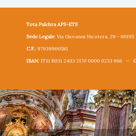
Tota Pulchra APS-ETS
Sede Legale
: Via Giovanni Nicotera, 29 - 0019
C.F.
: 97939900581
IBAN
: IT11 B031 2403 2170 0000 0233 966 —
C