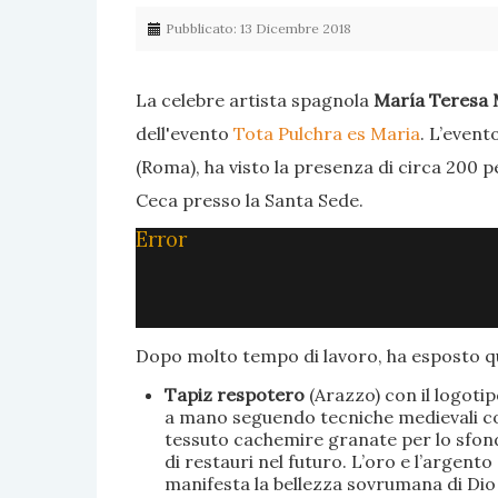
Pubblicato: 13 Dicembre 2018
La celebre artista spagnola
María Teresa 
dell'evento
Tota Pulchra es Maria
. L’event
(Roma), ha visto la presenza di circa 200 p
Ceca presso la Santa Sede.
Error
Dopo molto tempo di lavoro, ha esposto qu
Tapiz respotero
(Arazzo) con il logoti
a mano seguendo tecniche medievali con 
tessuto cachemire granate per lo sfondo
di restauri nel futuro. L’oro e l’argent
manifesta la bellezza sovrumana di Dio