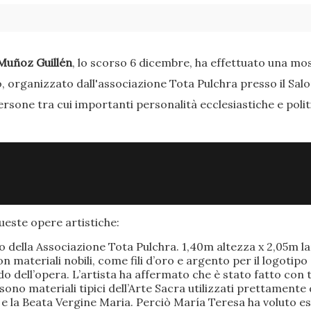
Muñoz Guillén
, lo scorso 6 dicembre, ha effettuato una most
o, organizzato dall'associazione Tota Pulchra presso il Sal
ersone tra cui importanti personalità ecclesiastiche e poli
este opere artistiche:
po della Associazione Tota Pulchra. 1,40m altezza x 2,05m 
materiali nobili, come fili d’oro e argento per il logotipo 
 dell’opera. L’artista ha affermato che è stato fatto con t
o sono materiali tipici dell’Arte Sacra utilizzati prettamen
 e la Beata Vergine Maria. Perciò María Teresa ha voluto e