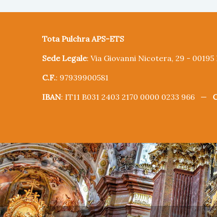
Tota Pulchra APS-ETS
Sede Legale
: Via Giovanni Nicotera, 29 - 0019
C.F.
: 97939900581
IBAN
: IT11 B031 2403 2170 0000 0233 966 —
C