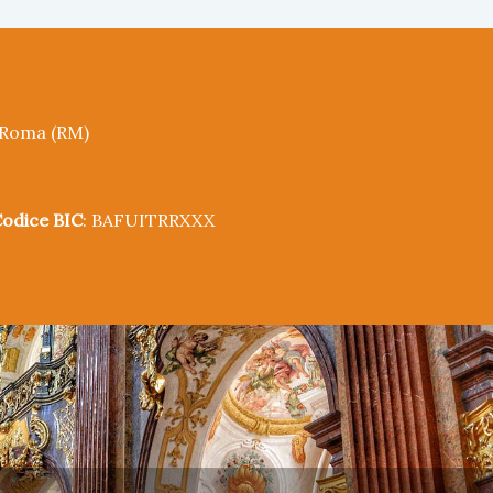
5 Roma (RM)
odice BIC
: BAFUITRRXXX