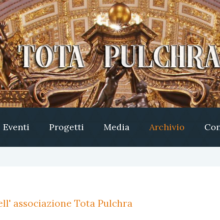
Eventi
Progetti
Media
Archivio
Con
ll' associazione Tota Pulchra