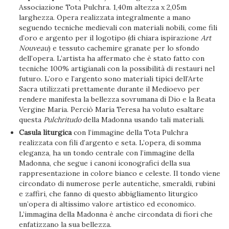
Associazione Tota Pulchra. 1,40m altezza x 2,05m
larghezza. Opera realizzata integralmente a mano
seguendo tecniche medievali con materiali nobili, come fili
d’oro e argento per il logotipo (di chiara ispirazione
Art
Nouveau
) e tessuto cachemire granate per lo sfondo
dell’opera. L’artista ha affermato che è stato fatto con
tecniche 100% artigianali con la possibilità di restauri nel
futuro. L’oro e l’argento sono materiali tipici dell’Arte
Sacra utilizzati prettamente durante il Medioevo per
rendere manifesta la bellezza sovrumana di Dio e la Beata
Vergine Maria. Perciò María Teresa ha voluto esaltare
questa
Pulchritudo
della Madonna usando tali materiali.
Casula liturgica
con l’immagine della Tota Pulchra
realizzata con fili d’argento e seta. L’opera, di somma
eleganza, ha un tondo centrale con l’immagine della
Madonna, che segue i canoni iconografici della sua
rappresentazione in colore bianco e celeste. Il tondo viene
circondato di numerose perle autentiche, smeraldi, rubini
e zaffiri, che fanno di questo abbigliamento liturgico
un’opera di altissimo valore artistico ed economico.
L’immagina della Madonna è anche circondata di fiori che
enfatizzano la sua bellezza.