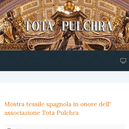
Mostra tessile spagnola in onore dell'
associazione Tota Pulchra