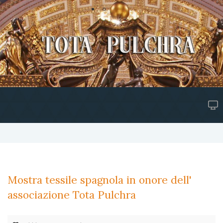
Mostra tessile spagnola in onore dell'
associazione Tota Pulchra