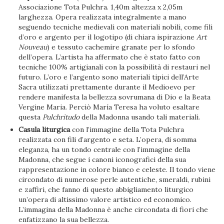
Associazione Tota Pulchra. 1,40m altezza x 2,05m
larghezza. Opera realizzata integralmente a mano
seguendo tecniche medievali con materiali nobili, come fili
d’oro e argento per il logotipo (di chiara ispirazione
Art
Nouveau
) e tessuto cachemire granate per lo sfondo
dell’opera. L’artista ha affermato che è stato fatto con
tecniche 100% artigianali con la possibilità di restauri nel
futuro. L’oro e l’argento sono materiali tipici dell’Arte
Sacra utilizzati prettamente durante il Medioevo per
rendere manifesta la bellezza sovrumana di Dio e la Beata
Vergine Maria. Perciò María Teresa ha voluto esaltare
questa
Pulchritudo
della Madonna usando tali materiali.
Casula liturgica
con l’immagine della Tota Pulchra
realizzata con fili d’argento e seta. L’opera, di somma
eleganza, ha un tondo centrale con l’immagine della
Madonna, che segue i canoni iconografici della sua
rappresentazione in colore bianco e celeste. Il tondo viene
circondato di numerose perle autentiche, smeraldi, rubini
e zaffiri, che fanno di questo abbigliamento liturgico
un’opera di altissimo valore artistico ed economico.
L’immagina della Madonna è anche circondata di fiori che
enfatizzano la sua bellezza.