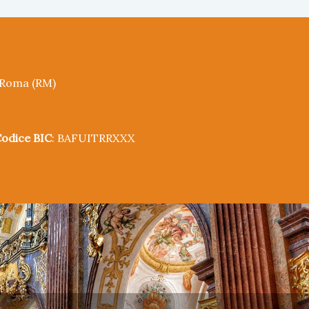
5 Roma (RM)
odice BIC
: BAFUITRRXXX