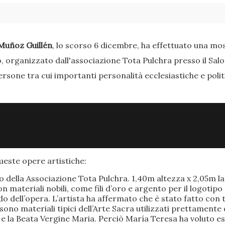
Muñoz Guillén
, lo scorso 6 dicembre, ha effettuato una most
o, organizzato dall'associazione Tota Pulchra presso il Sal
ersone tra cui importanti personalità ecclesiastiche e poli
este opere artistiche:
po della Associazione Tota Pulchra. 1,40m altezza x 2,05m 
materiali nobili, come fili d’oro e argento per il logotipo 
 dell’opera. L’artista ha affermato che è stato fatto con t
o sono materiali tipici dell’Arte Sacra utilizzati prettamen
 e la Beata Vergine Maria. Perciò María Teresa ha voluto e