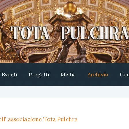
Eventi
Progetti
Media
Archivio
Con
ll' associazione Tota Pulchra