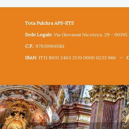
Tota Pulchra APS-ETS
Sede Legale
: Via Giovanni Nicotera, 29 - 0019
C.F.
: 97939900581
IBAN
: IT11 B031 2403 2170 0000 0233 966 —
C