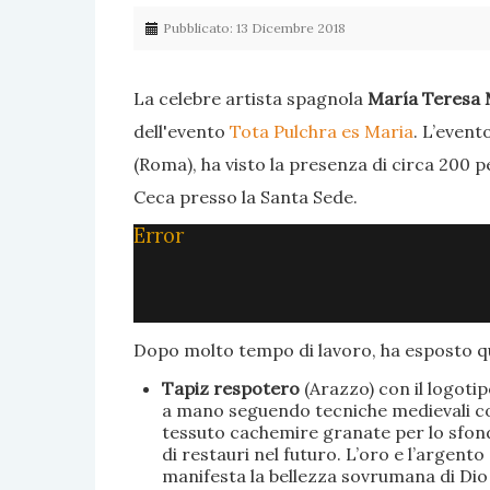
Pubblicato: 13 Dicembre 2018
La celebre artista spagnola
María Teresa 
dell'evento
Tota Pulchra es Maria
. L’event
(Roma), ha visto la presenza di circa 200 p
Ceca presso la Santa Sede.
Error
Dopo molto tempo di lavoro, ha esposto qu
Tapiz respotero
(Arazzo) con il logoti
a mano seguendo tecniche medievali con 
tessuto cachemire granate per lo sfondo
di restauri nel futuro. L’oro e l’argent
manifesta la bellezza sovrumana di Dio