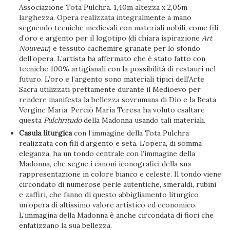
Associazione Tota Pulchra. 1,40m altezza x 2,05m
larghezza. Opera realizzata integralmente a mano
seguendo tecniche medievali con materiali nobili, come fili
d’oro e argento per il logotipo (di chiara ispirazione
Art
Nouveau
) e tessuto cachemire granate per lo sfondo
dell’opera. L’artista ha affermato che è stato fatto con
tecniche 100% artigianali con la possibilità di restauri nel
futuro. L’oro e l’argento sono materiali tipici dell’Arte
Sacra utilizzati prettamente durante il Medioevo per
rendere manifesta la bellezza sovrumana di Dio e la Beata
Vergine Maria. Perciò María Teresa ha voluto esaltare
questa
Pulchritudo
della Madonna usando tali materiali.
Casula liturgica
con l’immagine della Tota Pulchra
realizzata con fili d’argento e seta. L’opera, di somma
eleganza, ha un tondo centrale con l’immagine della
Madonna, che segue i canoni iconografici della sua
rappresentazione in colore bianco e celeste. Il tondo viene
circondato di numerose perle autentiche, smeraldi, rubini
e zaffiri, che fanno di questo abbigliamento liturgico
un’opera di altissimo valore artistico ed economico.
L’immagina della Madonna è anche circondata di fiori che
enfatizzano la sua bellezza.