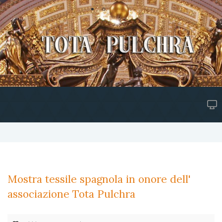
Mostra tessile spagnola in onore dell'
associazione Tota Pulchra