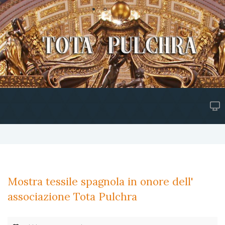
Mostra tessile spagnola in onore dell'
associazione Tota Pulchra