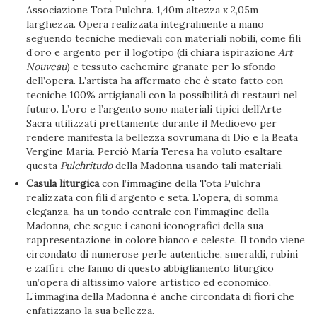
Associazione Tota Pulchra. 1,40m altezza x 2,05m
larghezza. Opera realizzata integralmente a mano
seguendo tecniche medievali con materiali nobili, come fili
d’oro e argento per il logotipo (di chiara ispirazione
Art
Nouveau
) e tessuto cachemire granate per lo sfondo
dell’opera. L’artista ha affermato che è stato fatto con
tecniche 100% artigianali con la possibilità di restauri nel
futuro. L’oro e l’argento sono materiali tipici dell’Arte
Sacra utilizzati prettamente durante il Medioevo per
rendere manifesta la bellezza sovrumana di Dio e la Beata
Vergine Maria. Perciò María Teresa ha voluto esaltare
questa
Pulchritudo
della Madonna usando tali materiali.
Casula liturgica
con l’immagine della Tota Pulchra
realizzata con fili d’argento e seta. L’opera, di somma
eleganza, ha un tondo centrale con l’immagine della
Madonna, che segue i canoni iconografici della sua
rappresentazione in colore bianco e celeste. Il tondo viene
circondato di numerose perle autentiche, smeraldi, rubini
e zaffiri, che fanno di questo abbigliamento liturgico
un’opera di altissimo valore artistico ed economico.
L’immagina della Madonna è anche circondata di fiori che
enfatizzano la sua bellezza.