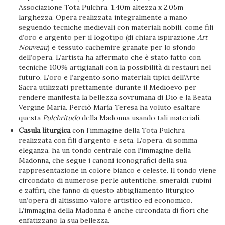
Associazione Tota Pulchra. 1,40m altezza x 2,05m
larghezza. Opera realizzata integralmente a mano
seguendo tecniche medievali con materiali nobili, come fili
d’oro e argento per il logotipo (di chiara ispirazione
Art
Nouveau
) e tessuto cachemire granate per lo sfondo
dell’opera. L’artista ha affermato che è stato fatto con
tecniche 100% artigianali con la possibilità di restauri nel
futuro. L’oro e l’argento sono materiali tipici dell’Arte
Sacra utilizzati prettamente durante il Medioevo per
rendere manifesta la bellezza sovrumana di Dio e la Beata
Vergine Maria. Perciò María Teresa ha voluto esaltare
questa
Pulchritudo
della Madonna usando tali materiali.
Casula liturgica
con l’immagine della Tota Pulchra
realizzata con fili d’argento e seta. L’opera, di somma
eleganza, ha un tondo centrale con l’immagine della
Madonna, che segue i canoni iconografici della sua
rappresentazione in colore bianco e celeste. Il tondo viene
circondato di numerose perle autentiche, smeraldi, rubini
e zaffiri, che fanno di questo abbigliamento liturgico
un’opera di altissimo valore artistico ed economico.
L’immagina della Madonna è anche circondata di fiori che
enfatizzano la sua bellezza.