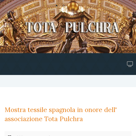
Mostra tessile spagnola in onore dell'
associazione Tota Pulchra