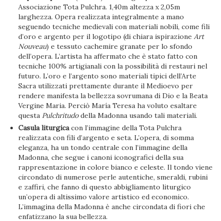
Associazione Tota Pulchra. 1,40m altezza x 2,05m
larghezza. Opera realizzata integralmente a mano
seguendo tecniche medievali con materiali nobili, come fili
d’oro e argento per il logotipo (di chiara ispirazione
Art
Nouveau
) e tessuto cachemire granate per lo sfondo
dell’opera. L’artista ha affermato che è stato fatto con
tecniche 100% artigianali con la possibilità di restauri nel
futuro. L’oro e l’argento sono materiali tipici dell’Arte
Sacra utilizzati prettamente durante il Medioevo per
rendere manifesta la bellezza sovrumana di Dio e la Beata
Vergine Maria. Perciò María Teresa ha voluto esaltare
questa
Pulchritudo
della Madonna usando tali materiali.
Casula liturgica
con l’immagine della Tota Pulchra
realizzata con fili d’argento e seta. L’opera, di somma
eleganza, ha un tondo centrale con l’immagine della
Madonna, che segue i canoni iconografici della sua
rappresentazione in colore bianco e celeste. Il tondo viene
circondato di numerose perle autentiche, smeraldi, rubini
e zaffiri, che fanno di questo abbigliamento liturgico
un’opera di altissimo valore artistico ed economico.
L’immagina della Madonna è anche circondata di fiori che
enfatizzano la sua bellezza.