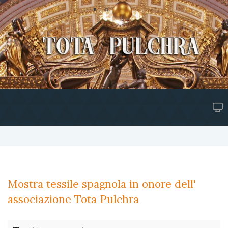
Mostra tessile spagnola in onore dell'
associazione Tota Pulchra