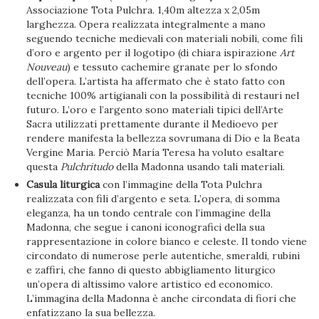
Associazione Tota Pulchra. 1,40m altezza x 2,05m
larghezza. Opera realizzata integralmente a mano
seguendo tecniche medievali con materiali nobili, come fili
d’oro e argento per il logotipo (di chiara ispirazione
Art
Nouveau
) e tessuto cachemire granate per lo sfondo
dell’opera. L’artista ha affermato che è stato fatto con
tecniche 100% artigianali con la possibilità di restauri nel
futuro. L’oro e l’argento sono materiali tipici dell’Arte
Sacra utilizzati prettamente durante il Medioevo per
rendere manifesta la bellezza sovrumana di Dio e la Beata
Vergine Maria. Perciò María Teresa ha voluto esaltare
questa
Pulchritudo
della Madonna usando tali materiali.
Casula liturgica
con l’immagine della Tota Pulchra
realizzata con fili d’argento e seta. L’opera, di somma
eleganza, ha un tondo centrale con l’immagine della
Madonna, che segue i canoni iconografici della sua
rappresentazione in colore bianco e celeste. Il tondo viene
circondato di numerose perle autentiche, smeraldi, rubini
e zaffiri, che fanno di questo abbigliamento liturgico
un’opera di altissimo valore artistico ed economico.
L’immagina della Madonna è anche circondata di fiori che
enfatizzano la sua bellezza.