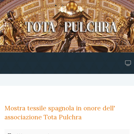
Mostra tessile spagnola in onore dell'
associazione Tota Pulchra