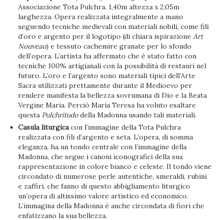
Associazione Tota Pulchra. 1,40m altezza x 2,05m
larghezza. Opera realizzata integralmente a mano
seguendo tecniche medievali con materiali nobili, come fili
d’oro e argento per il logotipo (di chiara ispirazione
Art
Nouveau
) e tessuto cachemire granate per lo sfondo
dell’opera. L’artista ha affermato che è stato fatto con
tecniche 100% artigianali con la possibilità di restauri nel
futuro. L’oro e l’argento sono materiali tipici dell’Arte
Sacra utilizzati prettamente durante il Medioevo per
rendere manifesta la bellezza sovrumana di Dio e la Beata
Vergine Maria. Perciò María Teresa ha voluto esaltare
questa
Pulchritudo
della Madonna usando tali materiali.
Casula liturgica
con l’immagine della Tota Pulchra
realizzata con fili d’argento e seta. L’opera, di somma
eleganza, ha un tondo centrale con l’immagine della
Madonna, che segue i canoni iconografici della sua
rappresentazione in colore bianco e celeste. Il tondo viene
circondato di numerose perle autentiche, smeraldi, rubini
e zaffiri, che fanno di questo abbigliamento liturgico
un’opera di altissimo valore artistico ed economico.
L’immagina della Madonna è anche circondata di fiori che
enfatizzano la sua bellezza.