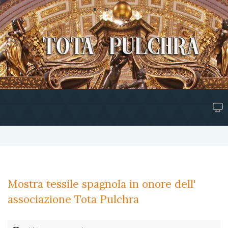
Mostra tessile spagnola in onore dell'
associazione Tota Pulchra