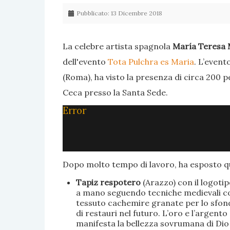
Pubblicato: 13 Dicembre 2018
La celebre artista spagnola
María Teresa 
dell'evento
Tota Pulchra es Maria
. L’event
(Roma), ha visto la presenza di circa 200 p
Ceca presso la Santa Sede.
Error
Dopo molto tempo di lavoro, ha esposto qu
Tapiz respotero
(Arazzo) con il logoti
a mano seguendo tecniche medievali con 
tessuto cachemire granate per lo sfondo
di restauri nel futuro. L’oro e l’argent
manifesta la bellezza sovrumana di Dio