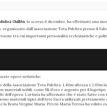
Muñoz Guillén
, lo scorso 6 dicembre, ha effettuato una most
o, organizzato dall'associazione Tota Pulchra presso il Sal
ersone tra cui importanti personalità ecclesiastiche e poli
este opere artistiche:
po della Associazione Tota Pulchra. 1,40m altezza x 2,05m 
materiali nobili, come fili d’oro e argento per il logotipo 
 dell’opera. L’artista ha affermato che è stato fatto con t
o sono materiali tipici dell’Arte Sacra utilizzati prettamen
 e la Beata Vergine Maria. Perciò María Teresa ha voluto e