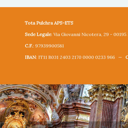
Tota Pulchra APS-ETS
Sede Legale
: Via Giovanni Nicotera, 29 - 0019
C.F.
: 97939900581
IBAN
: IT11 B031 2403 2170 0000 0233 966 —
C