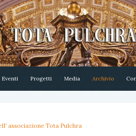
Eventi
Progetti
Media
Archivio
Con
ll' associazione Tota Pulchra