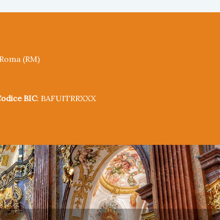
5 Roma (RM)
odice BIC
: BAFUITRRXXX