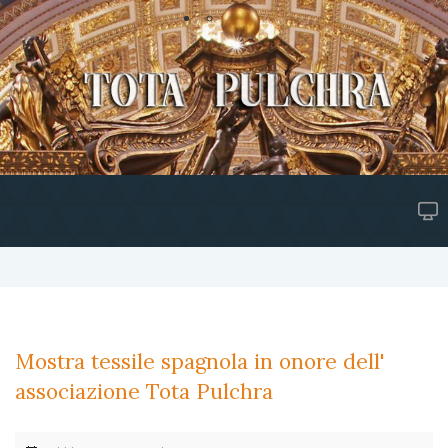
Mostra tessile spagnola in onore dell'
associazione Tota Pulchra