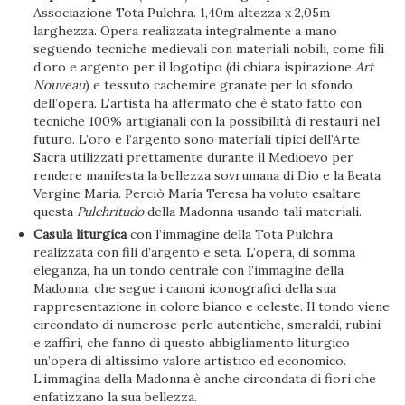
Associazione Tota Pulchra. 1,40m altezza x 2,05m
larghezza. Opera realizzata integralmente a mano
seguendo tecniche medievali con materiali nobili, come fili
d’oro e argento per il logotipo (di chiara ispirazione
Art
Nouveau
) e tessuto cachemire granate per lo sfondo
dell’opera. L’artista ha affermato che è stato fatto con
tecniche 100% artigianali con la possibilità di restauri nel
futuro. L’oro e l’argento sono materiali tipici dell’Arte
Sacra utilizzati prettamente durante il Medioevo per
rendere manifesta la bellezza sovrumana di Dio e la Beata
Vergine Maria. Perciò María Teresa ha voluto esaltare
questa
Pulchritudo
della Madonna usando tali materiali.
Casula liturgica
con l’immagine della Tota Pulchra
realizzata con fili d’argento e seta. L’opera, di somma
eleganza, ha un tondo centrale con l’immagine della
Madonna, che segue i canoni iconografici della sua
rappresentazione in colore bianco e celeste. Il tondo viene
circondato di numerose perle autentiche, smeraldi, rubini
e zaffiri, che fanno di questo abbigliamento liturgico
un’opera di altissimo valore artistico ed economico.
L’immagina della Madonna è anche circondata di fiori che
enfatizzano la sua bellezza.