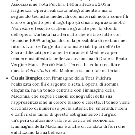
Associazione Tota Pulchra. 1,40m altezza x 2,05m
larghezza. Opera realizzata integralmente a mano
seguendo tecniche medievali con materiali nobili, come fili
d’oro e argento per il logotipo (di chiara ispirazione
Art
Nouveau
) e tessuto cachemire granate per lo sfondo
dell’opera. L’artista ha affermato che è stato fatto con
tecniche 100% artigianali con la possibilità di restauri nel
futuro. L’oro e l’argento sono materiali tipici dell’Arte
Sacra utilizzati prettamente durante il Medioevo per
rendere manifesta la bellezza sovrumana di Dio e la Beata
Vergine Maria. Perciò María Teresa ha voluto esaltare
questa
Pulchritudo
della Madonna usando tali materiali.
Casula liturgica
con l’immagine della Tota Pulchra
realizzata con fili d’argento e seta. L’opera, di somma
eleganza, ha un tondo centrale con l’immagine della
Madonna, che segue i canoni iconografici della sua
rappresentazione in colore bianco e celeste. Il tondo viene
circondato di numerose perle autentiche, smeraldi, rubini
e zaffiri, che fanno di questo abbigliamento liturgico
un’opera di altissimo valore artistico ed economico.
L’immagina della Madonna è anche circondata di fiori che
enfatizzano la sua bellezza.