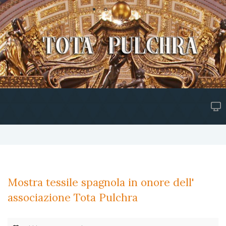
Mostra tessile spagnola in onore dell'
associazione Tota Pulchra