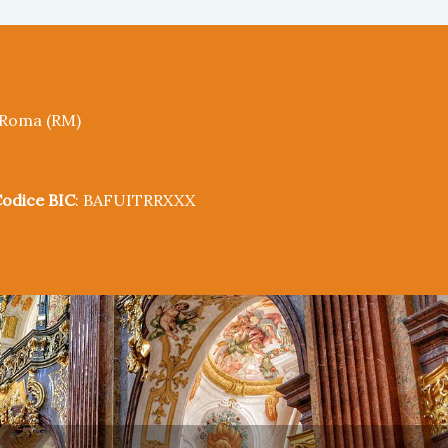
5 Roma (RM)
odice BIC
: BAFUITRRXXX