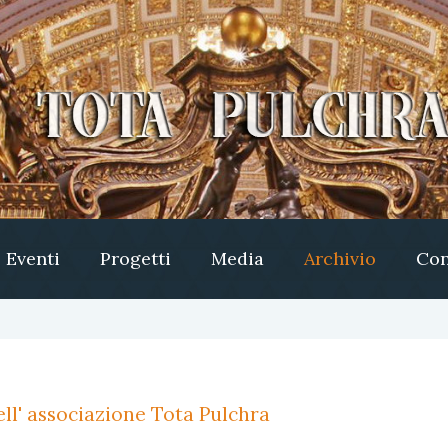
Eventi
Progetti
Media
Archivio
Con
ll' associazione Tota Pulchra