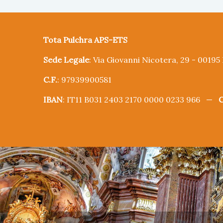
Tota Pulchra APS-ETS
Sede Legale
: Via Giovanni Nicotera, 29 - 0019
C.F.
: 97939900581
IBAN
: IT11 B031 2403 2170 0000 0233 966 —
C