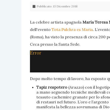
Pubblicato: 13 Dicembre 2018
La celebre artista spagnola
María Teresa 
dell'evento
Tota Pulchra es Maria
. L’event
(Roma), ha visto la presenza di circa 200 p
Ceca presso la Santa Sede.
Error
Dopo molto tempo di lavoro, ha esposto qu
Tapiz respotero
(Arazzo) con il logoti
a mano seguendo tecniche medievali con 
tessuto cachemire granate per lo sfondo
di restauri nel futuro. L’oro e l’argent
manifesta la bellezza sovrumana di Dio