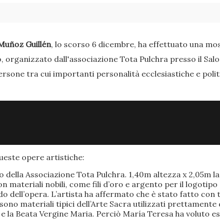
Muñoz Guillén
, lo scorso 6 dicembre, ha effettuato una most
o, organizzato dall'associazione Tota Pulchra presso il Sal
ersone tra cui importanti personalità ecclesiastiche e poli
este opere artistiche:
po della Associazione Tota Pulchra. 1,40m altezza x 2,05m 
materiali nobili, come fili d’oro e argento per il logotipo 
 dell’opera. L’artista ha affermato che è stato fatto con t
o sono materiali tipici dell’Arte Sacra utilizzati prettamen
 e la Beata Vergine Maria. Perciò María Teresa ha voluto e