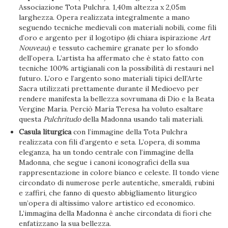
Associazione Tota Pulchra. 1,40m altezza x 2,05m
larghezza. Opera realizzata integralmente a mano
seguendo tecniche medievali con materiali nobili, come fili
d’oro e argento per il logotipo (di chiara ispirazione
Art
Nouveau
) e tessuto cachemire granate per lo sfondo
dell’opera. L’artista ha affermato che è stato fatto con
tecniche 100% artigianali con la possibilità di restauri nel
futuro. L’oro e l’argento sono materiali tipici dell’Arte
Sacra utilizzati prettamente durante il Medioevo per
rendere manifesta la bellezza sovrumana di Dio e la Beata
Vergine Maria. Perciò María Teresa ha voluto esaltare
questa
Pulchritudo
della Madonna usando tali materiali.
Casula liturgica
con l’immagine della Tota Pulchra
realizzata con fili d’argento e seta. L’opera, di somma
eleganza, ha un tondo centrale con l’immagine della
Madonna, che segue i canoni iconografici della sua
rappresentazione in colore bianco e celeste. Il tondo viene
circondato di numerose perle autentiche, smeraldi, rubini
e zaffiri, che fanno di questo abbigliamento liturgico
un’opera di altissimo valore artistico ed economico.
L’immagina della Madonna è anche circondata di fiori che
enfatizzano la sua bellezza.