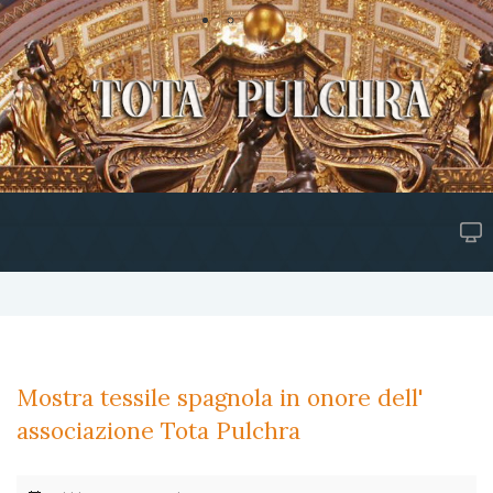
Mostra tessile spagnola in onore dell'
associazione Tota Pulchra