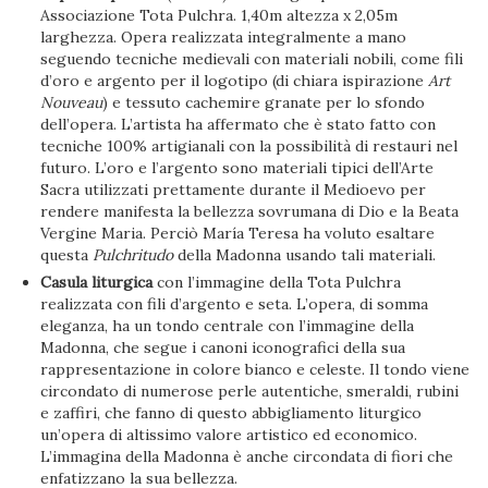
Associazione Tota Pulchra. 1,40m altezza x 2,05m
larghezza. Opera realizzata integralmente a mano
seguendo tecniche medievali con materiali nobili, come fili
d’oro e argento per il logotipo (di chiara ispirazione
Art
Nouveau
) e tessuto cachemire granate per lo sfondo
dell’opera. L’artista ha affermato che è stato fatto con
tecniche 100% artigianali con la possibilità di restauri nel
futuro. L’oro e l’argento sono materiali tipici dell’Arte
Sacra utilizzati prettamente durante il Medioevo per
rendere manifesta la bellezza sovrumana di Dio e la Beata
Vergine Maria. Perciò María Teresa ha voluto esaltare
questa
Pulchritudo
della Madonna usando tali materiali.
Casula liturgica
con l’immagine della Tota Pulchra
realizzata con fili d’argento e seta. L’opera, di somma
eleganza, ha un tondo centrale con l’immagine della
Madonna, che segue i canoni iconografici della sua
rappresentazione in colore bianco e celeste. Il tondo viene
circondato di numerose perle autentiche, smeraldi, rubini
e zaffiri, che fanno di questo abbigliamento liturgico
un’opera di altissimo valore artistico ed economico.
L’immagina della Madonna è anche circondata di fiori che
enfatizzano la sua bellezza.