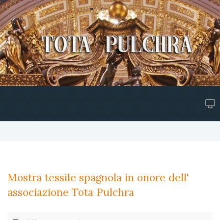
Mostra tessile spagnola in onore dell'
associazione Tota Pulchra