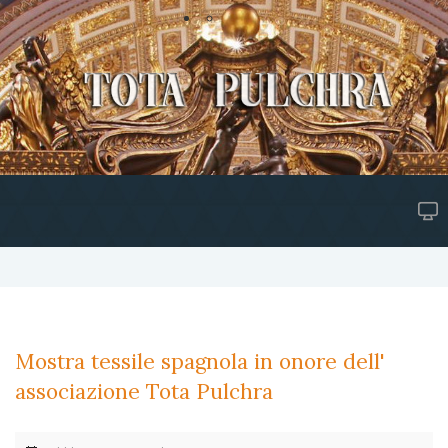
Mostra tessile spagnola in onore dell'
associazione Tota Pulchra