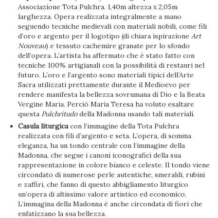
Associazione Tota Pulchra. 1,40m altezza x 2,05m
larghezza. Opera realizzata integralmente a mano
seguendo tecniche medievali con materiali nobili, come fili
d’oro e argento per il logotipo (di chiara ispirazione
Art
Nouveau
) e tessuto cachemire granate per lo sfondo
dell’opera. L’artista ha affermato che è stato fatto con
tecniche 100% artigianali con la possibilità di restauri nel
futuro. L’oro e l’argento sono materiali tipici dell’Arte
Sacra utilizzati prettamente durante il Medioevo per
rendere manifesta la bellezza sovrumana di Dio e la Beata
Vergine Maria. Perciò María Teresa ha voluto esaltare
questa
Pulchritudo
della Madonna usando tali materiali.
Casula liturgica
con l’immagine della Tota Pulchra
realizzata con fili d’argento e seta. L’opera, di somma
eleganza, ha un tondo centrale con l’immagine della
Madonna, che segue i canoni iconografici della sua
rappresentazione in colore bianco e celeste. Il tondo viene
circondato di numerose perle autentiche, smeraldi, rubini
e zaffiri, che fanno di questo abbigliamento liturgico
un’opera di altissimo valore artistico ed economico.
L’immagina della Madonna è anche circondata di fiori che
enfatizzano la sua bellezza.