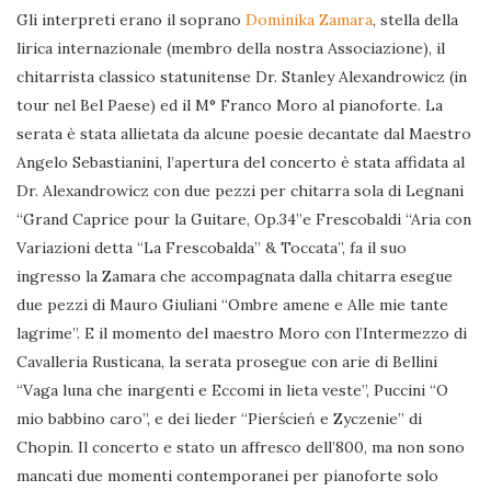
Gli interpreti erano il soprano
Dominika Zamara
, stella della
lirica internazionale (membro della nostra Associazione), il
chitarrista classico statunitense Dr. Stanley Alexandrowicz (in
tour nel Bel Paese) ed il M° Franco Moro al pianoforte. La
serata è stata allietata da alcune poesie decantate dal Maestro
Angelo Sebastianini, l’apertura del concerto è stata affidata al
Dr. Alexandrowicz con due pezzi per chitarra sola di Legnani
“Grand Caprice pour la Guitare, Op.34”e Frescobaldi “Aria con
Variazioni detta “La Frescobalda” & Toccata”, fa il suo
ingresso la Zamara che accompagnata dalla chitarra esegue
due pezzi di Mauro Giuliani “Ombre amene e Alle mie tante
lagrime”. E il momento del maestro Moro con l’Intermezzo di
Cavalleria Rusticana, la serata prosegue con arie di Bellini
“Vaga luna che inargenti e Eccomi in lieta veste”, Puccini “O
mio babbino caro”, e dei lieder “Pierścień e Zyczenie” di
Chopin. Il concerto e stato un affresco dell’800, ma non sono
mancati due momenti contemporanei per pianoforte solo