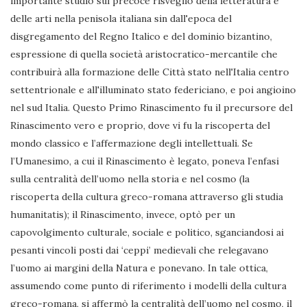
importante studio sul precoce risveglio della letteratura e
delle arti nella penisola italiana sin dall'epoca del
disgregamento del Regno Italico e del dominio bizantino,
espressione di quella società aristocratico-mercantile che
contribuirà alla formazione delle Città stato nell'Italia centro
settentrionale e all'illuminato stato federiciano, e poi angioino
nel sud Italia. Questo Primo Rinascimento fu il precursore del
Rinascimento vero e proprio, dove vi fu la riscoperta del
mondo classico e l’affermazione degli intellettuali. Se
l’Umanesimo, a cui il Rinascimento è legato, poneva l’enfasi
sulla centralità dell’uomo nella storia e nel cosmo (la
riscoperta della cultura greco-romana attraverso gli studia
humanitatis); il Rinascimento, invece, optò per un
capovolgimento culturale, sociale e politico, sganciandosi ai
pesanti vincoli posti dai ‘ceppi’ medievali che relegavano
l’uomo ai margini della Natura e ponevano. In tale ottica,
assumendo come punto di riferimento i modelli della cultura
greco-romana, si affermò la centralità dell’uomo nel cosmo, il