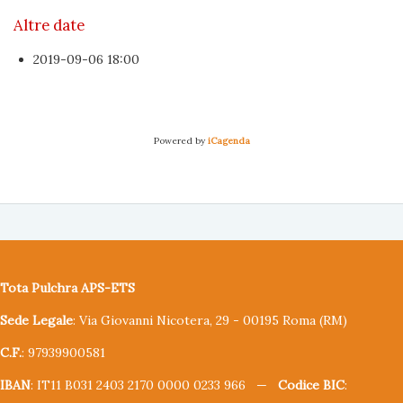
Altre date
2019-09-06
18:00
Powered by
iCagenda
Tota Pulchra APS-ETS
Sede Legale
: Via Giovanni Nicotera, 29 - 00195 Roma (RM)
C.F.
: 97939900581
IBAN
: IT11 B031 2403 2170 0000 0233 966 —
Codice BIC
: