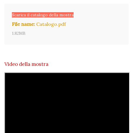
Scarica il catalogo della mostra
File name:
Catalogo.pdf
1.82MB
Video della mostra