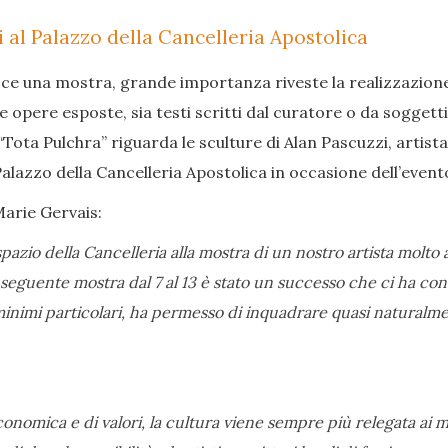
 al Palazzo della Cancelleria Apostolica
sce una mostra, grande importanza riveste la realizzazione
e opere esposte, sia testi scritti dal curatore o da soggetti
“Tota Pulchra” riguarda le sculture di Alan Pascuzzi, artista
Palazzo della Cancelleria Apostolica in occasione dell’event
Marie Gervais:
azio della Cancelleria alla mostra di un nostro artista molt
eguente mostra dal 7 al 13 è stato un successo che ci ha convi
i minimi particolari, ha permesso di inquadrare quasi naturalm
conomica e di valori, la cultura viene sempre più relegata ai ma