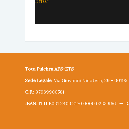
Error
Tota Pulchra APS-ETS
Sede Legale
: Via Giovanni Nicotera, 29 - 0019
C.F.
: 97939900581
IBAN
: IT11 B031 2403 2170 0000 0233 966 —
C