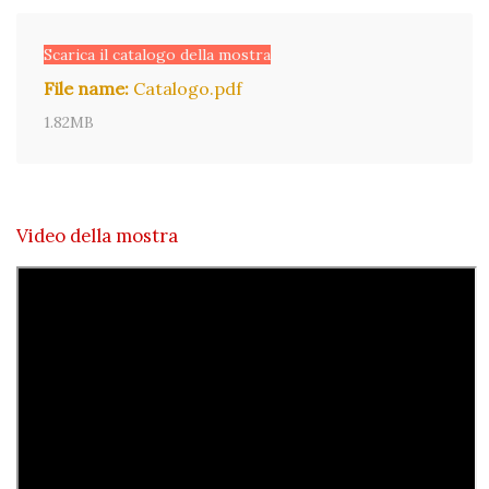
Scarica il catalogo della mostra
File name:
Catalogo.pdf
1.82MB
Video della mostra