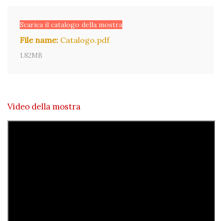
Scarica il catalogo della mostra
File name:
Catalogo.pdf
1.82MB
Video della mostra