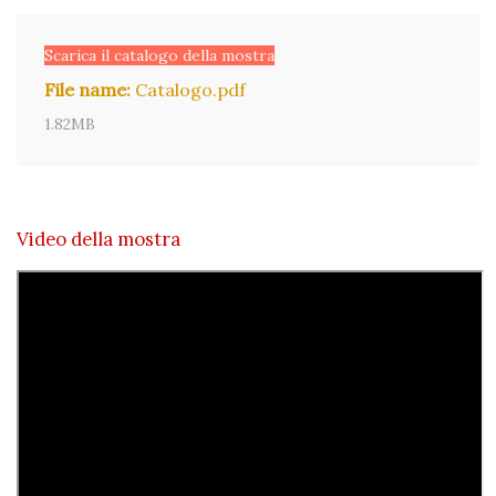
Scarica il catalogo della mostra
File name:
Catalogo.pdf
1.82MB
Video della mostra