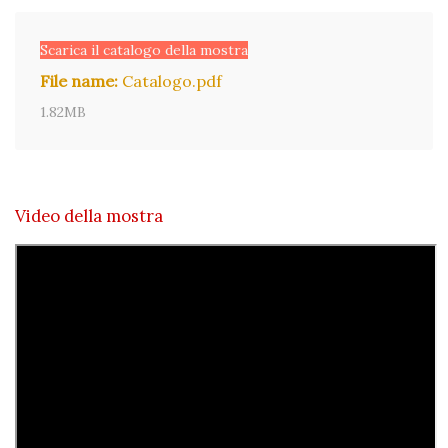
Scarica il catalogo della mostra
File name:
Catalogo.pdf
1.82MB
Video della mostra