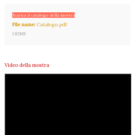
Scarica il catalogo della mostra
File name:
Catalogo.pdf
1.82MB
Video della mostra