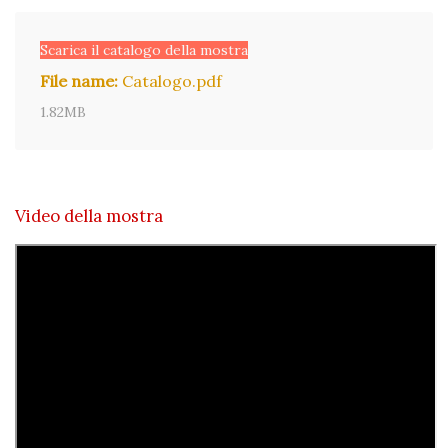
Scarica il catalogo della mostra
File name:
Catalogo.pdf
1.82MB
Video della mostra