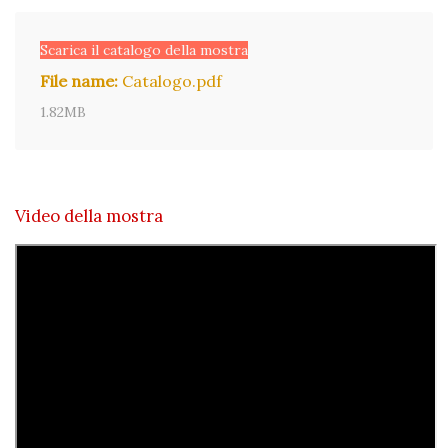
Scarica il catalogo della mostra
File name:
Catalogo.pdf
1.82MB
Video della mostra