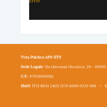
Error
Tota Pulchra APS-ETS
Sede Legale
: Via Giovanni Nicotera, 29 - 0019
C.F.
: 97939900581
IBAN
: IT11 B031 2403 2170 0000 0233 966 —
C