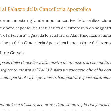
 al Palazzo della Cancelleria Apostolica
sce una mostra, grande importanza riveste la realizzazione
e opere esposte, sia testi scritti dal curatore o da soggetti
“Tota Pulchra” riguarda le sculture di Alan Pascuzzi, artista
Palazzo della Cancelleria Apostolica in occasione dell’event
Marie Gervais:
azio della Cancelleria alla mostra di un nostro artista molt
eguente mostra dal 7 al 13 è stato un successo che ci ha convi
i minimi particolari, ha permesso di inquadrare quasi naturalm
conomica e di valori, la cultura viene sempre più relegata ai ma