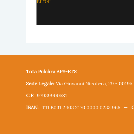
Error
Tota Pulchra APS-ETS
Sede Legale
: Via Giovanni Nicotera, 29 - 0019
C.F.
: 97939900581
IBAN
: IT11 B031 2403 2170 0000 0233 966 —
C