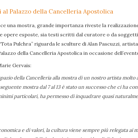
 al Palazzo della Cancelleria Apostolica
sce una mostra, grande importanza riveste la realizzazione
e opere esposte, sia testi scritti dal curatore o da soggetti
“Tota Pulchra” riguarda le sculture di Alan Pascuzzi, artista
Palazzo della Cancelleria Apostolica in occasione dell’event
Marie Gervais:
azio della Cancelleria alla mostra di un nostro artista molt
eguente mostra dal 7 al 13 è stato un successo che ci ha convi
i minimi particolari, ha permesso di inquadrare quasi naturalm
conomica e di valori, la cultura viene sempre più relegata ai ma