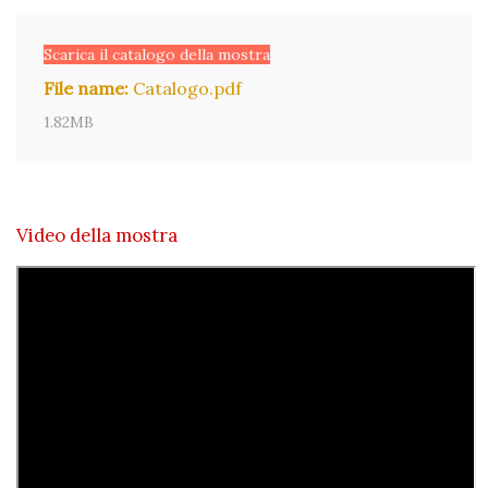
Scarica il catalogo della mostra
File name:
Catalogo.pdf
1.82MB
Video della mostra