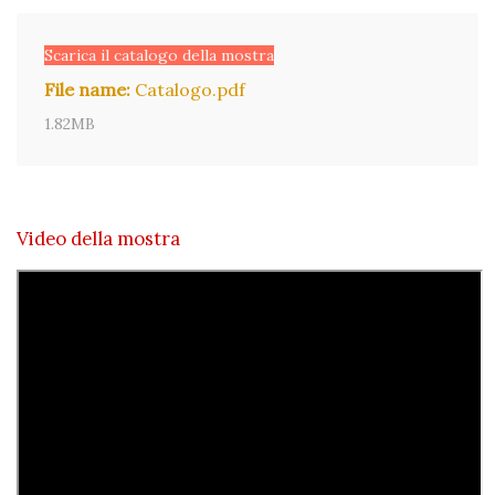
Scarica il catalogo della mostra
File name:
Catalogo.pdf
1.82MB
Video della mostra