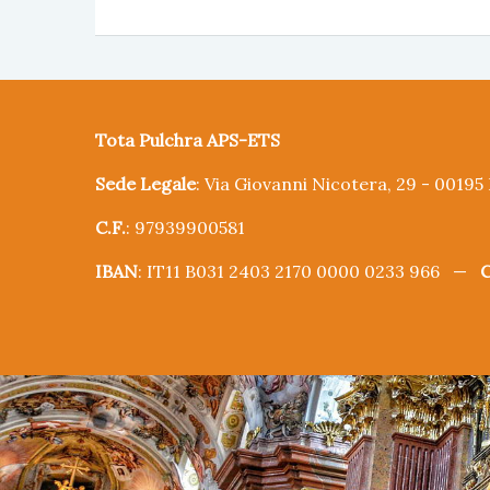
Tota Pulchra APS-ETS
Sede Legale
: Via Giovanni Nicotera, 29 - 0019
C.F.
: 97939900581
IBAN
: IT11 B031 2403 2170 0000 0233 966 —
C